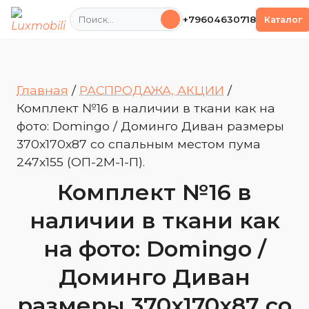
Поиск
+79604630718
Каталог
Главная
/
РАСПРОДАЖА, АКЦИИ
/
Комплект №16 в наличии в ткани как на
фото: Domingo / Доминго Диван размеры
370х170х87 со спальным местом пума
247х155 (ОП-2М-1-П).
Комплект №16 в
наличии в ткани как
на фото: Domingo /
Доминго Диван
размеры 370х170х87 со