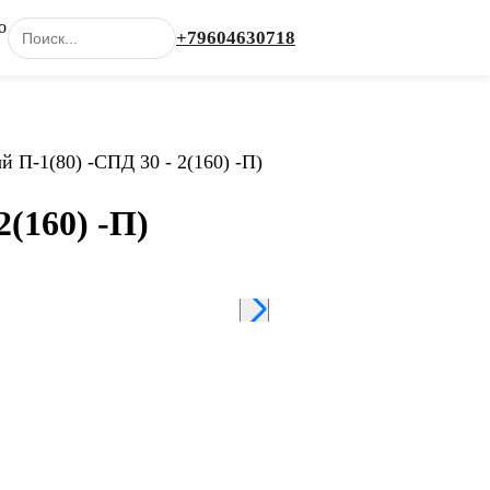
о
+79604630718
Каталог
й П-1(80) -СПД 30 - 2(160) -П)
(160) -П)