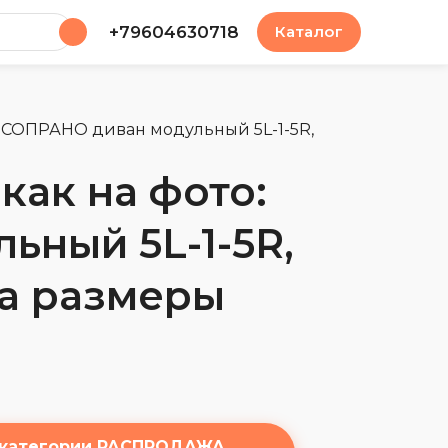
у
+79604630718
Каталог
/ СОПРАНО диван модульный 5L-1-5R,
как на фото:
ный 5L-1-5R,
ла размеры
 категории РАСПРОДАЖА,