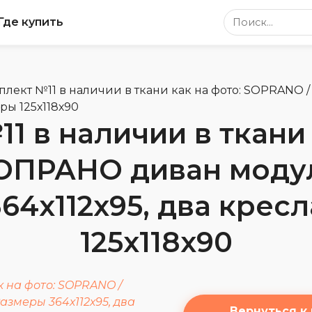
Поиск по сайт
Где купить
плект №11 в наличии в ткани как на фото: SOPRANO 
ры 125х118х90
1 в наличии в ткани 
ОПРАНО диван модуль
64х112х95, два крес
125х118х90
Вернуться к