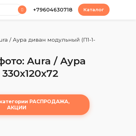
у
+79604630718
Каталог
ra / Аура диван модульный (П1-1-
ото: Aura / Аура
 330х120х72
 категории РАСПРОДАЖА,
АКЦИИ