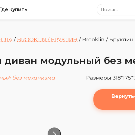
Поиск по сайт
Где купить
ЕСЛА
/
BROOKLIN / БРУКЛИН
/
Brooklin / Брукли
ин диван модульный без м
Размеры 318*175*
Вернуть