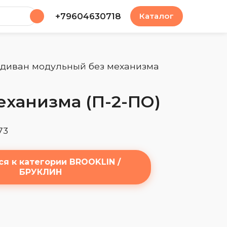
у
+79604630718
Каталог
н диван модульный без механизма
еханизма (П-2-ПО)
73
ся к категории BROOKLIN /
БРУКЛИН