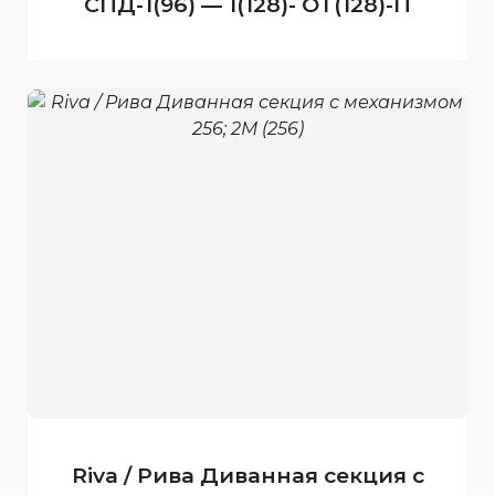
СПД-1(96) — 1(128)- ОТ(128)-П
Riva / Рива Диванная секция с