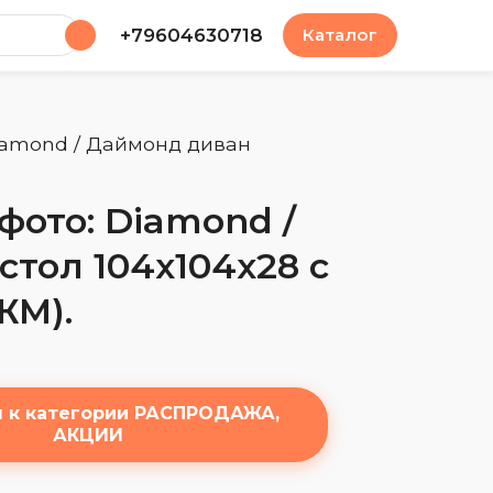
у
+79604630718
Каталог
Diamond / Даймонд диван
фото: Diamond /
стол 104х104х28 с
ЖМ).
я к категории РАСПРОДАЖА,
АКЦИИ