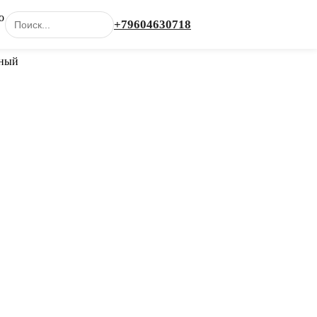
о
+79604630718
Каталог
ный