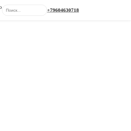
о
+79604630718
Каталог