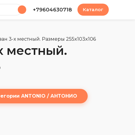
у
+79604630718
Каталог
н 3-х местный. Размеры 255x103x106
 местный.
6
тегории ANTONIO / АНТОНИО