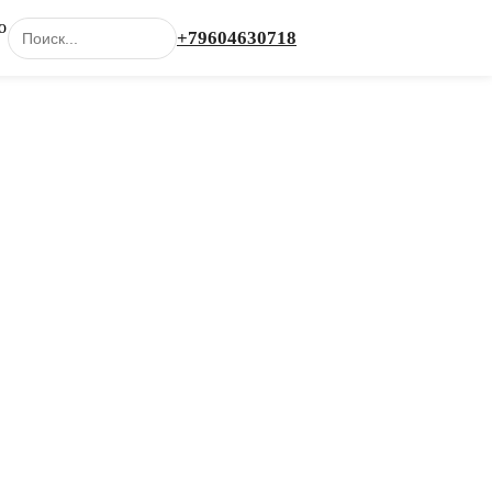
о
+79604630718
Каталог