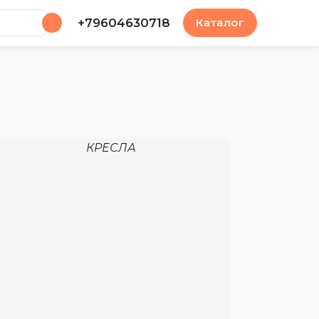
у
+79604630718
Каталог