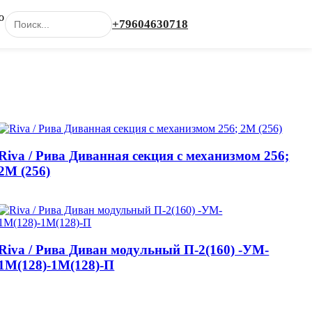
о
+79604630718
Каталог
Riva / Рива Диванная секция с механизмом 256;
2М (256)
Riva / Рива Диван модульный П-2(160) -УМ-
1М(128)-1М(128)-П