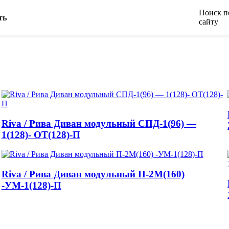
Поиск п
ть
сайту
Riva / Рива Диван модульный СПД-1(96) —
1(128)- ОТ(128)-П
Riva / Рива Диван модульный П-2М(160)
-УМ-1(128)-П