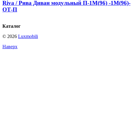
Riva / Рива Диван модульный П-1М(96) -1М(96)-
ОТ-П
Каталог
© 2026
Luxmobili
Наверх