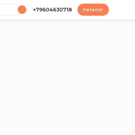
у
+79604630718
Каталог