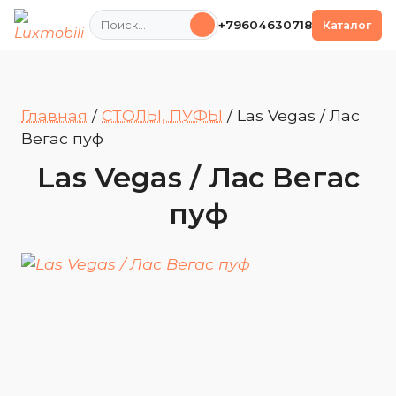
Поиск
+79604630718
Каталог
Главная
/
СТОЛЫ, ПУФЫ
/
Las Vegas / Лас
Вегас пуф
Las Vegas / Лас Вегас
пуф