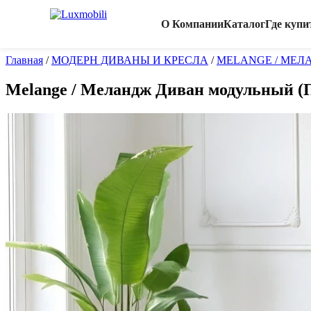
О Компании
Каталог
Где купи
Главная
/
МОДЕРН ДИВАНЫ И КРЕСЛА
/
MELANGE / МЕЛ
Melange / Меландж Диван модульный (