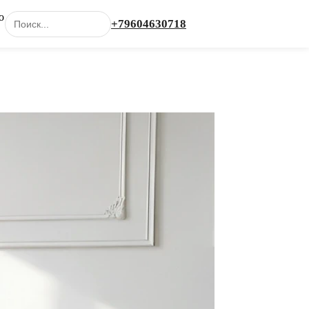
о
+79604630718
Каталог