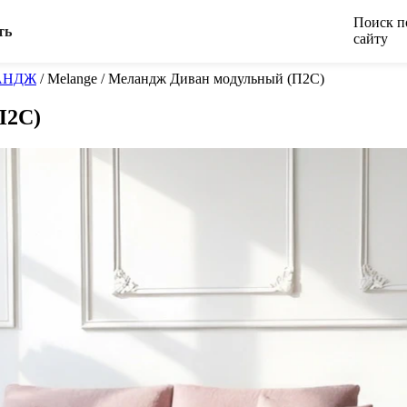
Поиск п
ть
сайту
АНДЖ
/
Melange / Меландж Диван модульный (П2C)
П2C)