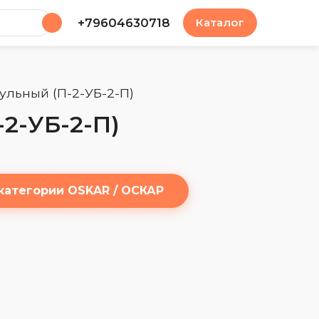
у
+79604630718
Каталог
ульный (П-2-УБ-2-П)
2-УБ-2-П)
категории OSKAR / ОСКАР