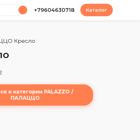
у
+79604630718
Каталог
ЦЦО Кресло
ло
2
ся к категории PALAZZO /
ПАЛАЦЦО