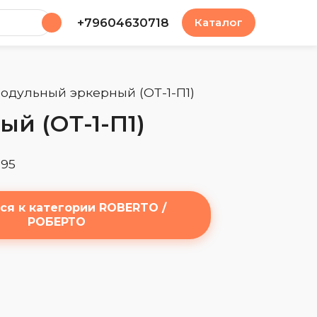
у
+79604630718
Каталог
модульный эркерный (ОТ-1-П1)
й (ОТ-1-П1)
*95
ся к категории ROBERTO /
РОБЕРТО